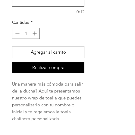
0/12
Cantidad
*
Agregar al carrito
Realizar compra
Una manera más cómoda para salir
de la ducha? Aquí te presentamos
nuestro wrap de toalla que puedes
personalizarlo con tu nombre o
inicial y te regalamos la toala
chalinera personalizada.