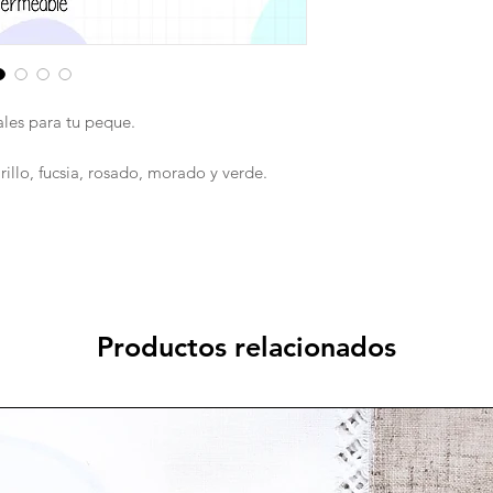
Tenemos las CARTUC
🔅 Medidas: 29*22 ap
🔅 Colores disponibles
morado y verde.
es para tu peque.
🔅 Incluye bordado 
🔅 Precio: S/. 60.00
Arma tu combinación
rillo, fucsia, rosado, morado y verde.
Productos relacionados