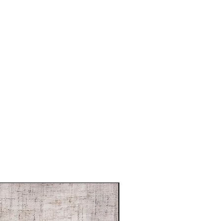
HERAS ideales para tu peque.
rox
: azul, amarillo, fucsia, rosado,
de nombre.
 perfecta ☺️
70%