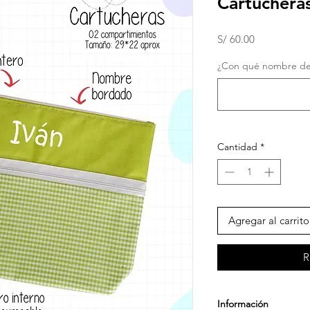
Cartucheras
Precio
S/ 60.00
¿Con qué nombre des
Cantidad
*
Agregar al carrito
R
Información