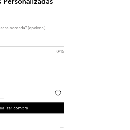
 Personalizadas
eas bordarla? (opcional)
0/15
ealizar compra