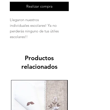
Realizar compra
Llegaron nuestros
individuales escolares! Ya no
perderás ninguno de tus útiles
escolares!!
Productos
relacionados
70%