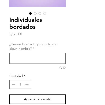
Individuales
bordados
Precio
S/ 25.00
¿Deseas bordar tu producto con
algún nombre?
*
0/12
Cantidad
*
Agregar al carrito