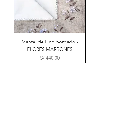
Mantel de Lino bordado -
Mantel de Lino bord
FLORES MARRONES
ESPIRAL TRANSPAR
Precio
S/ 440.00
Catálogo
FACEBOO
FAQ
Nosotros
K
Envíos &
Contacto
INSTAGRA
Devoluciones
M
Politicas de la