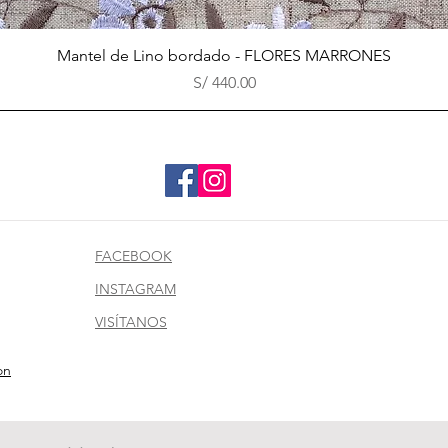
Vista rápida
Mantel de Lino bordado - FLORES MARRONES
Precio
S/ 440.00
FACEBOOK
INSTAGRAM
VISÍTANOS
on