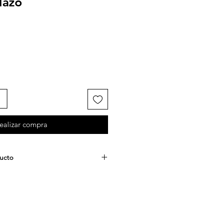
lazo
ealizar compra
ducto
ado en material gamuza