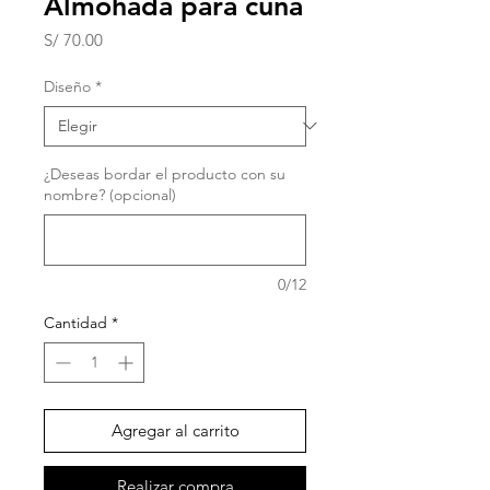
Almohada para cuna
Precio
S/ 70.00
Diseño
*
¿Deseas bordar el producto con su
nombre? (opcional)
0/12
Cantidad
*
Agregar al carrito
Realizar compra