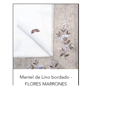
70%
Mantel de Lino bordado -
Mantel de Lino bord
FLORES MARRONES
ESPIRAL TRANSPAR
Precio
S/ 440.00