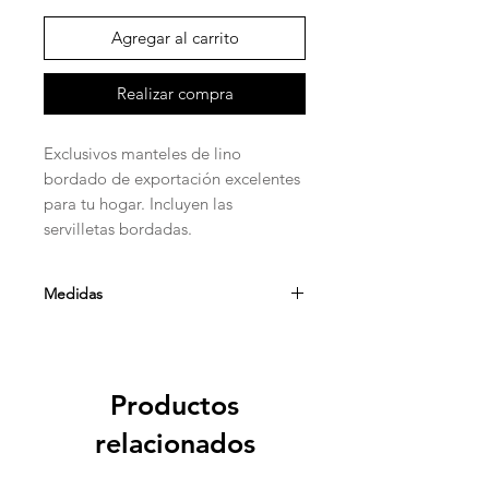
Agregar al carrito
Realizar compra
Exclusivos manteles de lino
bordado de exportación excelentes
para tu hogar. Incluyen las
servilletas bordadas.
Medidas
Mantel 12 sillas
270cm x 180cm
Productos
relacionados