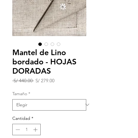
Mantel de Lino
bordado - HOJAS
DORADAS
Precio
Precio
 S/ 440.00 
S/ 279.00
de
oferta
Tamaño
*
Cantidad
*