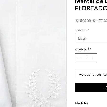
Mantel de 
FLOREADO
Precio
 S/ 590.00 
S/ 177.0
Tamaño
*
Elegir
Cantidad
*
Agregar al carrito
R
Medidas