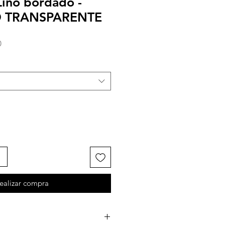
Lino bordado -
 TRANSPARENTE
Precio
0
de
oferta
ealizar compra