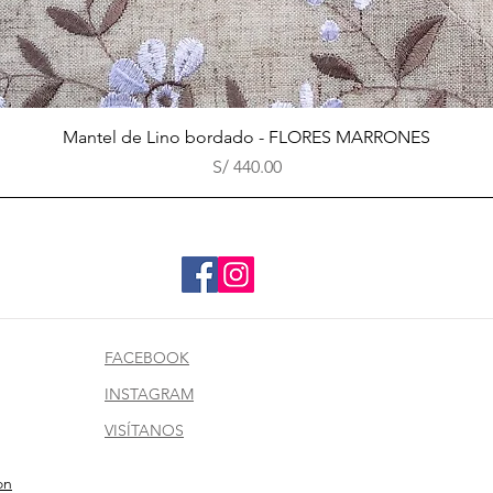
Vista rápida
Mantel de Lino bordado - FLORES MARRONES
Precio
S/ 440.00
FACEBOOK
INSTAGRAM
VISÍTANOS
on