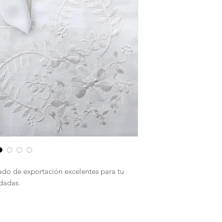
Mantel 12 sillas
270cm x 180cm
ado de exportación excelentes para tu
rdadas.