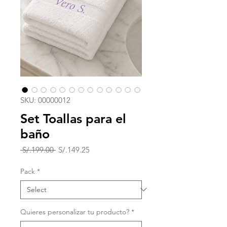
SKU: 00000012
Set Toallas para el
baño
Regular
Sale
 S/.199.00 
S/.149.25
Price
Price
Pack
*
Quieres personalizar tu producto?
*