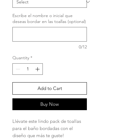
Escribe el nombre o inicial que
deseas bordar en las toallas (optional)
0/12
Quantity
*
Add to Cart
Buy Now
Llévate este lindo pack de toallas
para el baño bordadas con el
diseño que más te guste!