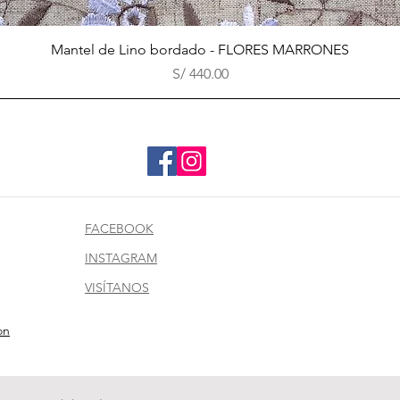
Vista rápida
Mantel de Lino bordado - FLORES MARRONES
Precio
S/ 440.00
FACEBOOK
INSTAGRAM
VISÍTANOS
on