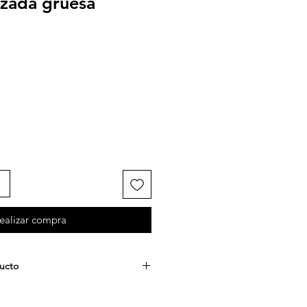
nzada gruesa
ealizar compra
ducto
n lazo cruzado en material gamuza