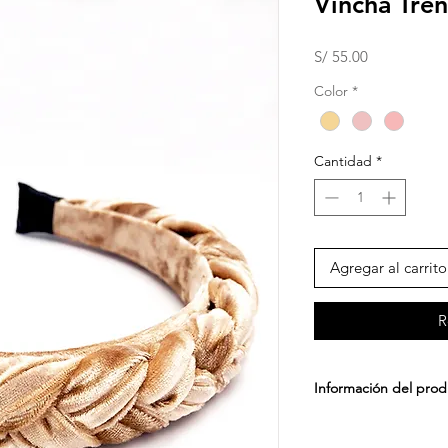
Vincha Tre
Precio
S/ 55.00
Color
*
Cantidad
*
Agregar al carrito
R
Información del pro
Vincha trenzada y co