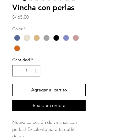
Vincha con perlas
Precio
S/ 65.00
Color
*
Cantidad
*
Agregar al carrito
Realizar compra
Nueva colección de vinchas con
perlas! Excelente para tu outfit
diario.