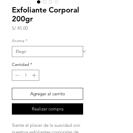
Exfoliante Corporal
200gr
Precio
S/ 45.00
Aroma
*
Cantidad
*
Agregar al carrito
Realizar compra
Siente el placer de la suavidad con
nuestros exfoliantes corporales de