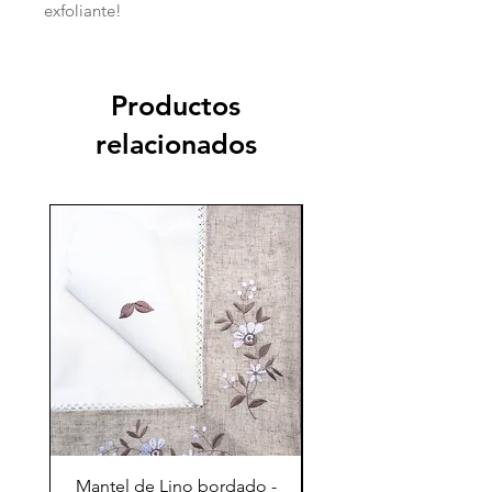
exfoliante!
Productos
relacionados
70%
Mantel de Lino bordado -
Mantel de Lino bord