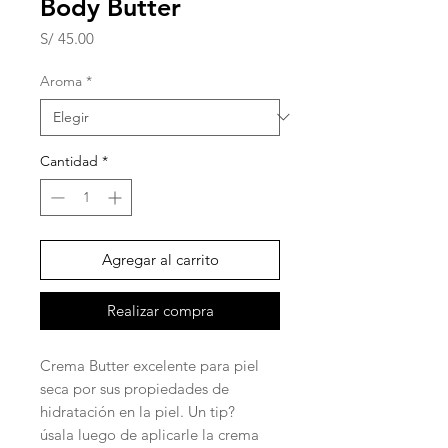
Body Butter
Precio
S/ 45.00
Aroma
*
Cantidad
*
Agregar al carrito
Realizar compra
Crema Butter excelente para piel
seca por sus propiedades de
hidratación en la piel. Un tip?
úsala luego de aplicarle la crema